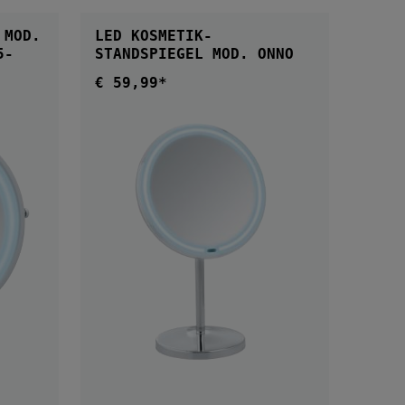
IN DEN WARENKORB
 MOD.
LED KOSMETIK-
STANDSPIEGEL MOD. ONNO
€ 59,99*
Regulärer Preis: