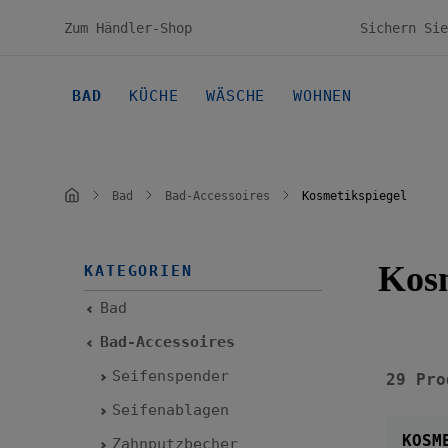
en
Zur Hauptnavigation springen
Zum Händler-Shop
BAD
KÜCHE
WÄSCHE
WOHNEN
Bad
Bad-Accessoires
Kosmetikspiegel
Kosm
KATEGORIEN
Bad
Bad-Accessoires
Seifenspender
29 Pro
Seifenablagen
KOSME
Zahnputzbecher