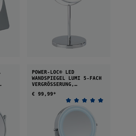
B
IN DEN WARENKORB
.
POWER-LOC® LED
WANDSPIEGEL LUMI 5-FACH
VERGRÖSSERUNG, B
EFESTIGEN OHNE BOHREN
€ 99,99*
Regulärer Preis:
Durchschnittliche Bewer