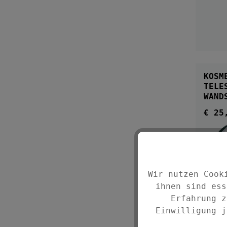
KOSM
TELE
WAND
VERG
€ 25
Regul
Wir nutzen Cook
ihnen sind ess
Erfahrung z
Einwilligung j