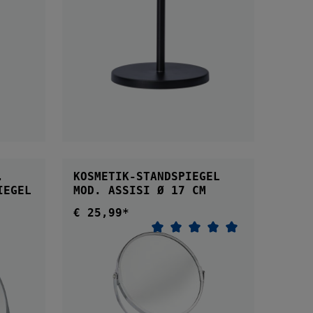
B
IN DEN WARENKORB
.
KOSMETIK-STANDSPIEGEL
ANDSPIEGEL
MOD. ASSISI Ø 17 CM
€ 25,99*
Regulärer Preis:
Durchschnittliche Bewer