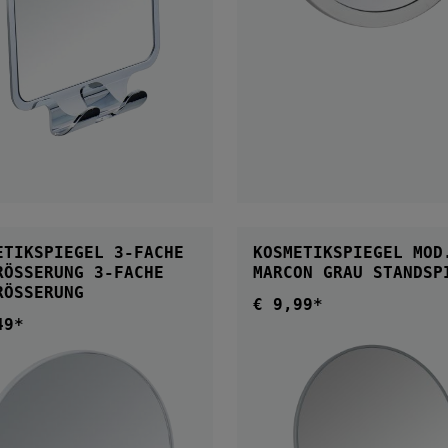
IN DEN WARENKOR
IN DEN WARENKORB
ETIKSPIEGEL 3-FACHE
KOSMETIKSPIEGEL MOD
SERUNG 3-FACHE V
MARCON GRAU ST
ÖSSERUNG
€ 9,99*
Regulärer Preis:
49*
ärer Preis: