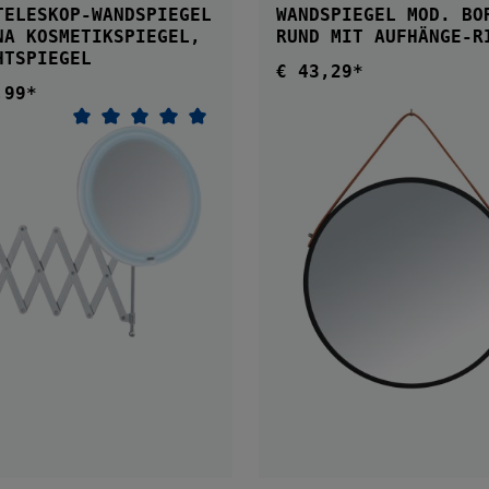
TELESKOP-WANDSPIEGEL
WANDSPIEGEL MOD. BO
SPIEGEL,
RUND MIT AUFHÄNGE-
HTSPIEGEL
€ 43,29*
Regulärer Preis:
,99*
ärer Preis:
Durchschnittliche Bewertung von 5 von 
IN DEN WARENKORB
IN DEN WARENKOR