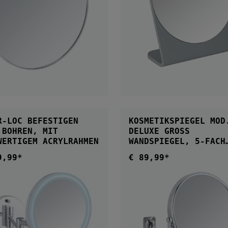
IN DEN WARENKOR
IN DEN WARENKORB
 BEFESTIGEN
KOSMETIKSPIEGEL MOD
 BOHREN, MIT
DELUXE GROSS
WERTIGEM ACRYLRAHMEN
WANDSPIEGEL, 5-FACH V
ERGRÖSSERUNG
9,99*
€ 89,99*
ärer Preis:
Regulärer Preis: