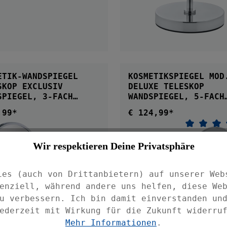
IN DEN WARENKORB
IN DEN WARENKOR
ETIK-WANDSPIEGEL
KOSMETIKSPIEGEL MOD
SKOP EXCLUSIV
DELUXE TELESKOP
SPIEGEL, 3-FACH
WANDSPIEGEL, 5-FACH
RÖSSERUNG
VERGRÖSSERUNG
,99*
€ 124,99*
ärer Preis:
Regulärer Preis:
Durchsch
Wir respektieren Deine Privatsphäre
ies (auch von Drittanbietern) auf unserer Web
enziell, während andere uns helfen, diese We
u verbessern. Ich bin damit einverstanden un
ederzeit mit Wirkung für die Zukunft widerru
Mehr Informationen
.