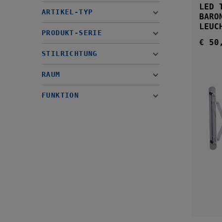
LED 
ARTIKEL-TYP
BARONA KOSMETIK
LEUC
PRODUKT-SERIE
€ 50
Regul
STILRICHTUNG
RAUM
FUNKTION