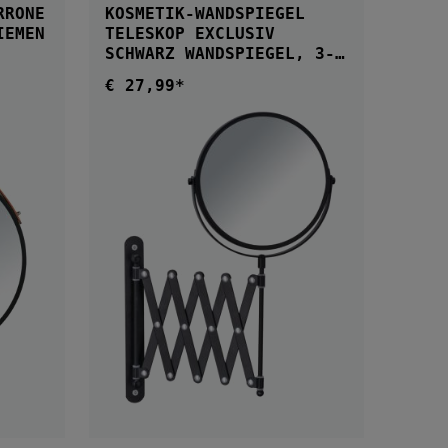
RRONE
KOSMETIK-WANDSPIEGEL
RIEMEN
TELESKOP EXCLUSIV
SCHWARZ WANDSPIEGEL, 3-
FACH VERGRÖSSERUNG
€ 27,99*
Regulärer Preis:
5 Sternen
B