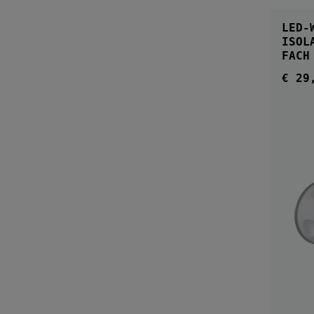
LED-
ISOLA MIT SAUGNA
FACH
€ 29
Regul