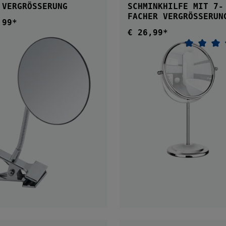
 VERGRÖSSERUNG
SCHMINKHILFE MIT 7-
FACHER VERGRÖSSERUN
,99*
ärer Preis:
€ 26,99*
Regulärer Preis:
Durchsch
IN DEN WARENKOR
IN DEN WARENKORB