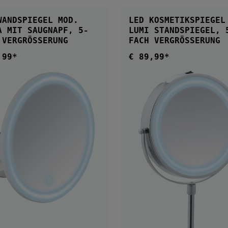
WANDSPIEGEL MOD.
LED KOSMETIKSPIEGEL
PF, 5-
LUMI STANDSPIEGEL, 5-
 VERGRÖSSERUNG
FACH VERGRÖSSERUNG
,99*
€ 89,99*
ärer Preis:
Regulärer Preis: