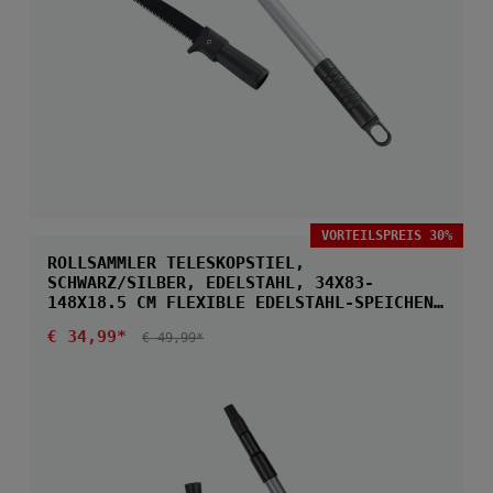
VORTEILSPREIS 30%
ROLLSAMMLER TELESKOPSTIEL,
SCHWARZ/SILBER, EDELSTAHL, 34X83-
148X18.5 CM FLEXIBLE EDELSTAHL-SPEICHEN
FÜR OBST
Verkaufspreis:
€ 34,99*
REGULÄRER PREIS:
€ 49,99*