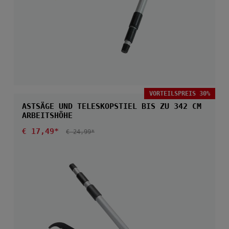
VORTEILSPREIS 30%
ASTSÄGE UND TELESKOPSTIEL BIS ZU 342 CM
ARBEITSHÖHE
Verkaufspreis:
€ 17,49*
REGULÄRER PREIS:
€ 24,99*