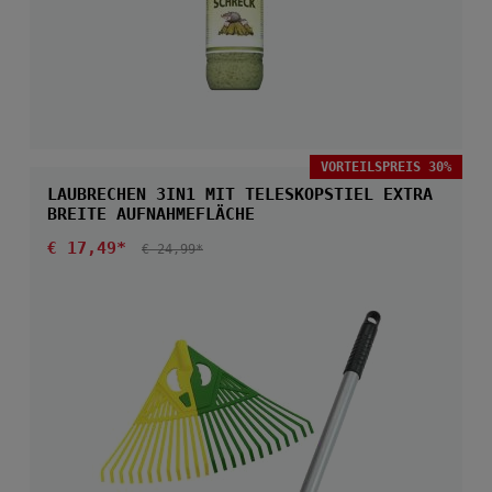
VORTEILSPREIS 30%
LAUBRECHEN 3IN1 MIT TELESKOPSTIEL EXTRA
BREITE AUFNAHMEFLÄCHE
Verkaufspreis:
€ 17,49*
REGULÄRER PREIS:
€ 24,99*