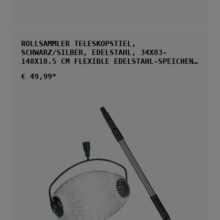
ROLLSAMMLER TELESKOPSTIEL,
SCHWARZ/SILBER, EDELSTAHL, 34X83-
148X18.5 CM FLEXIBLE EDELSTAHL-SPEICHEN
FÜR OBST
Regulärer Preis:
€ 49,99*