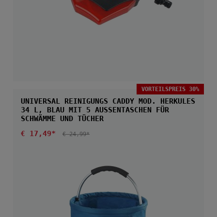
VORTEILSPREIS 30%
UNIVERSAL REINIGUNGS CADDY MOD. HERKULES
34 L, BLAU MIT 5 AUSSENTASCHEN FÜR S
CHWÄMME UND TÜCHER
Verkaufspreis:
€ 17,49*
REGULÄRER PREIS:
€ 24,99*