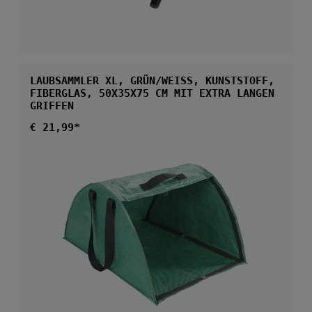
LAUBSAMMLER XL, GRÜN/WEISS, KUNSTSTOFF, F
IBERGLAS, 50X35X75 CM MIT EXTRA LANGEN G
RIFFEN
Regulärer Preis:
€ 21,99*