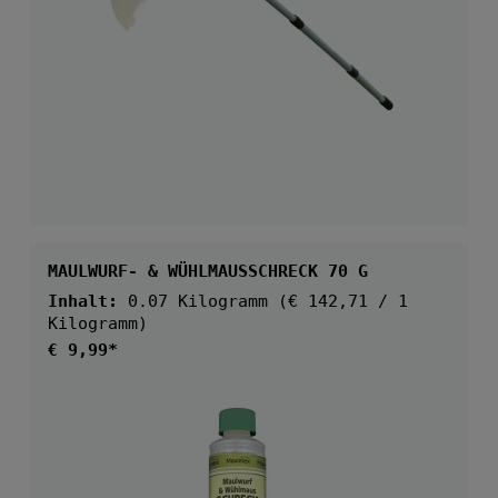
MAULWURF- & WÜHLMAUSSCHRECK 70 G
Inhalt:
0.07 Kilogramm
(€ 142,71 / 1
Kilogramm)
Regulärer Preis:
€ 9,99*