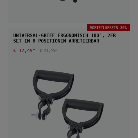
VORTEILSPREIS 30%
UNIVERSAL-GRIFF ERGONOMISCH 180°, 2ER
SET IN 8 POSITIONEN ARRETIERBAR
Verkaufspreis:
€ 17,49*
REGULÄRER PREIS:
€ 24,99*