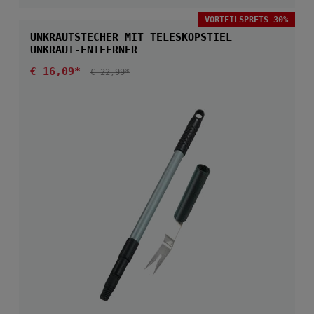
VORTEILSPREIS 30%
UNKRAUTSTECHER MIT TELESKOPSTIEL
UNKRAUT-ENTFERNER
Verkaufspreis:
€ 16,09*
REGULÄRER PREIS:
€ 22,99*