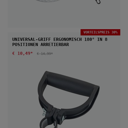
VORTEILSPREIS 30%
UNIVERSAL-GRIFF ERGONOMISCH 180° IN 8
POSITIONEN ARRETIERBAR
Verkaufspreis:
€ 10,49*
REGULÄRER PREIS:
€ 14,99*