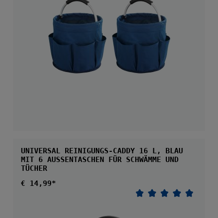
UNIVERSAL REINIGUNGS-CADDY 16 L, BLAU
MIT 6 AUSSENTASCHEN FÜR SCHWÄMME UND T
ÜCHER
Regulärer Preis:
€ 14,99*
Durchschnittliche 