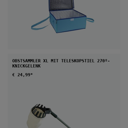
OBSTSAMMLER XL MIT TELESKOPSTIEL 270º-
KNICKGELENK
Regulärer Preis:
€ 24,99*