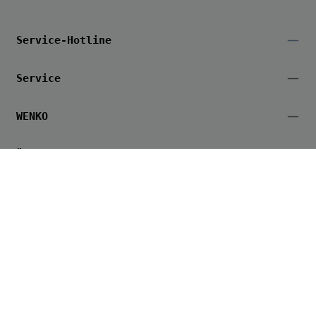
Service-Hotline
Service
WENKO
Über uns
Folge uns
Alle Preise inkl. gesetzl. Mehrwertsteuer zzgl.