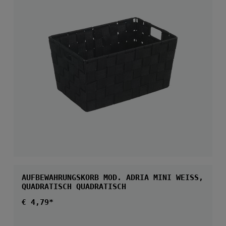
AUFBEWAHRUNGSKORB MOD. ADRIA MINI WEISS, Q
UADRATISCH QUADRATISCH
Regulärer Preis:
€ 4,79*