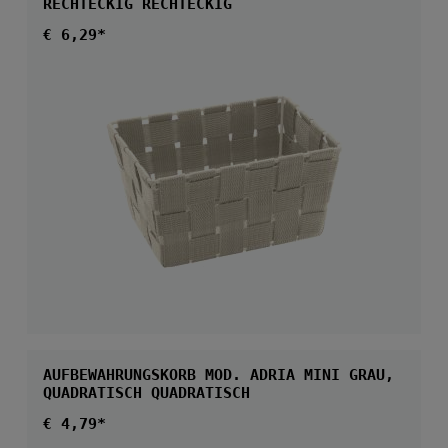
RECHTECKIG RECHTECKIG
Regulärer Preis:
€ 6,29*
AUFBEWAHRUNGSKORB MOD. ADRIA MINI GRAU,
QUADRATISCH QUADRATISCH
Regulärer Preis:
€ 4,79*