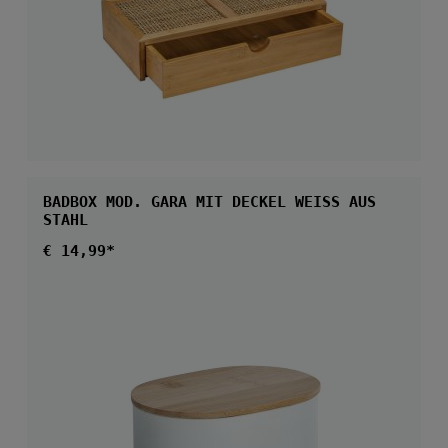
BADBOX MOD. GARA MIT DECKEL WEISS AUS S
TAHL
Regulärer Preis:
€ 14,99*