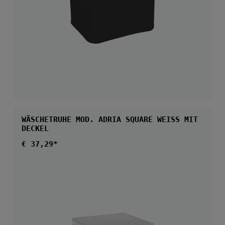
WÄSCHETRUHE MOD. ADRIA SQUARE WEISS MIT D
ECKEL
Regulärer Preis:
€ 37,29*