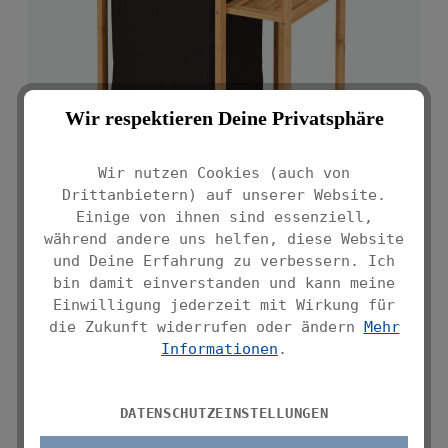
Wir respektieren Deine Privatsphäre
Wir nutzen Cookies (auch von
Drittanbietern) auf unserer Website.
Einige von ihnen sind essenziell,
während andere uns helfen, diese Website
und Deine Erfahrung zu verbessern. Ich
bin damit einverstanden und kann meine
WÄSCHETRUHE MOD. BAMBUSA MIT SITZPOLSTER
Einwilligung jederzeit mit Wirkung für
KONISCHE FORM, IDEAL ZUR
die Zukunft widerrufen oder ändern
Mehr
WÄSCHEAUFBEWAHRUNG
Informationen
.
Regulärer Preis:
€ 91,99*
DATENSCHUTZEINSTELLUNGEN