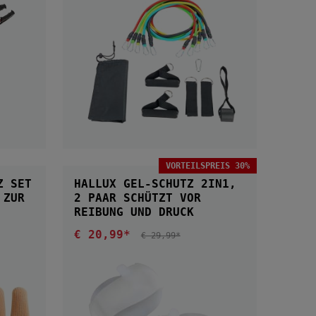
B
IN DEN WARENKORB
VORTEILSPREIS 30%
Z SET
HALLUX GEL-SCHUTZ 2IN1,
R
2 PAAR SCHÜTZT VOR
REIBUNG UND DRUCK
€ 20,99*
Verkaufspreis:
REGULÄRER PREIS:
€ 29,99*