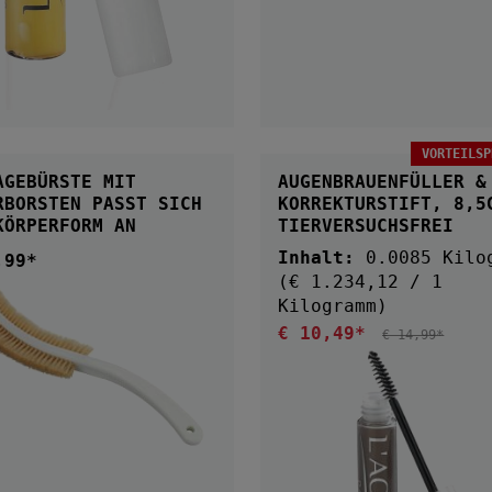
VORTEILSP
IN DEN WARENKORB
AGEBÜRSTE MIT
AUGENBRAUENFÜLLER &
STEN PASST SICH
KORREKTURSTIFT, 8,5
KÖRPERFORM AN
TIERVERSUCHSFREI
Inhalt:
0.0085 Kilo
,99*
ärer Preis:
(€ 1.234,12 / 1
Kilogramm)
€ 10,49*
Verkaufspreis:
REGULÄRER PREI
€ 14,99*