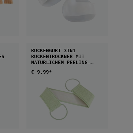
B
IN DEN WARENKORB
RÜCKENGURT 3IN1
RÜCKENTROCKNER MIT
NATÜRLICHEM PEELING-
EFFEKT
€ 9,99*
Regulärer Preis: