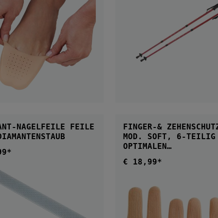
IN DEN WARENKOR
IN DEN WARENKORB
NT-NAGELFEILE FEILE
FINGER-& ZEHENSCHUT
DIAMANTENSTAUB
MOD. SOFT, 6-TEILIG ZU
OPTIMALEN
99*
ärer Preis:
DRUCKENTLASTUNG
€ 18,99*
Regulärer Preis: