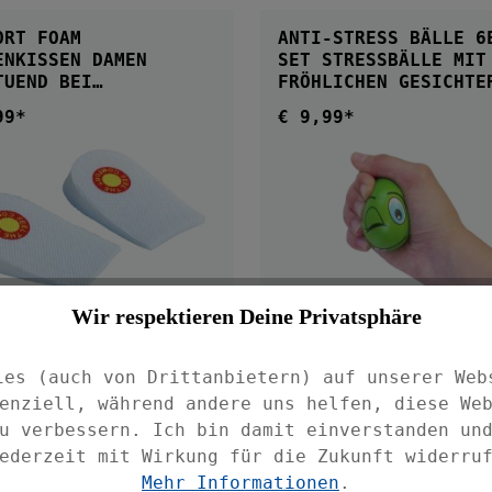
IN DEN WARENKORB
IN DEN WARENKOR
ORT FOAM
ANTI-STRESS BÄLLE 6
ENKISSEN DAMEN
SET STRESSBÄLLE MIT
TUEND BEI
FRÖHLICHEN GESICHTE
ENSPORN
99*
€ 9,99*
ärer Preis:
Regulärer Preis:
Wir respektieren Deine Privatsphäre
DETAILS
IN DEN WARENKORB
ies (auch von Drittanbietern) auf unserer Web
NBART BLOCKER ROLL-
COMFORT FOAM
FERSENKISSEN HERREN
enziell, während andere uns helfen, diese We
AKTEN
WOHLTUEND BEI
u verbessern. Ich bin damit einverstanden un
FERSENSPORN
lt:
0.01 Liter
ederzeit mit Wirkung für die Zukunft widerru
€ 8,99*
Regulärer Preis:
.499,00 / 1 Liter)
Mehr Informationen
.