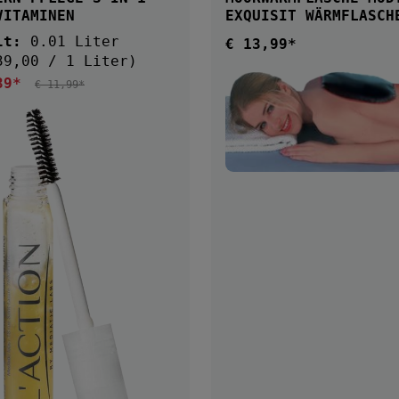
VITAMINEN
EXQUISIT WÄRMFLASCH
lt:
0.01 Liter
€ 13,99*
Regulärer Preis:
39,00 / 1 Liter)
39*
ufspreis:
REGULÄRER PREIS:
€ 11,99*
DETAILS