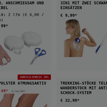
H, ANSCHMIEGSAM UND
3IN1 MIT ZWEI SCHWAMM-
IBEL
EINSÄTZEN
lt:
2 lfm
(€ 6,00 /
€ 9,99*
Regulärer Preis:
m)
,99*
ärer Preis:
IN DEN WARENKOR
VORTEILSPREIS 30%
IN DEN WARENKORB
FUSSPOLSTER ATMUNGSAKTIV
TREKKING-STÖCKE TEL
WANDERSTOCK MIT ANT
,49*
ufspreis:
REGULÄRER PREIS:
€ 14,99*
SCHOCK-SYSTEM
€ 32,99*
Regulärer Preis: