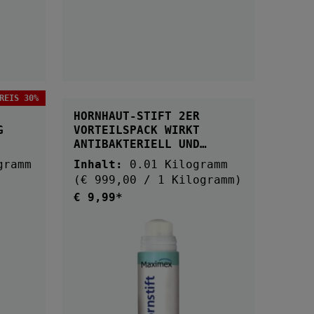
REIS 30%
HORNHAUT-STIFT 2ER
G
VORTEILSPACK WIRKT
ANTIBAKTERIELL UND
ANTIMYKOTISCH
gramm
Inhalt:
0.01 Kilogramm
(€ 999,00 / 1 Kilogramm)
€ 9,99*
Regulärer Preis:
S: