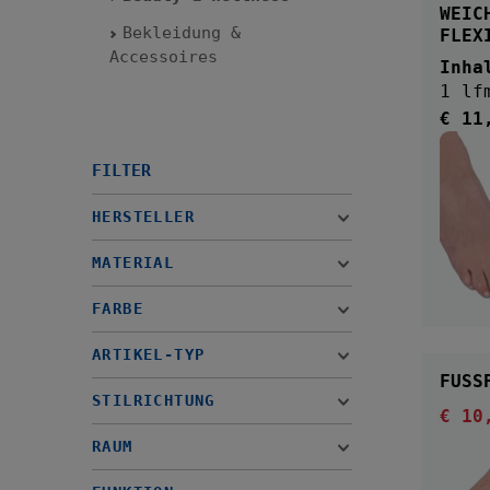
WEIC
Bekleidung &
FLEX
Accessoires
Inha
1 lf
€ 11
Regul
FILTER
HERSTELLER
MATERIAL
FARBE
ARTIKEL-TYP
STILRICHTUNG
€ 10
Verka
RAUM