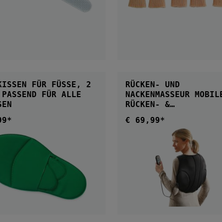
IN DEN WARENKORB
IN DEN WARENKOR
ISSEN FÜR FÜSSE, 2 P
RÜCKEN- UND
 G
NACKENMASSEUR MOBILES
SEN
RÜCKEN- &
NACKENMASSAGEGERÄT
99*
€ 69,99*
ärer Preis:
Regulärer Preis: