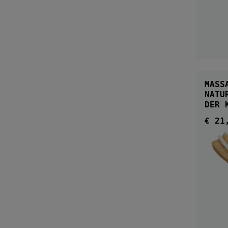
MASS
NATURBOR
DER 
€ 21
Regul