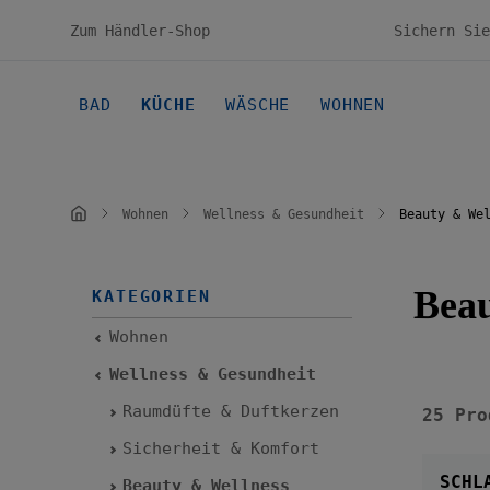
en
Zur Hauptnavigation springen
Zum Händler-Shop
BAD
KÜCHE
WÄSCHE
WOHNEN
Wohnen
Wellness & Gesundheit
Beauty & We
Beau
KATEGORIEN
Wohnen
Wellness & Gesundheit
Raumdüfte & Duftkerzen
25 Pro
Sicherheit & Komfort
SCHL
Beauty & Wellness