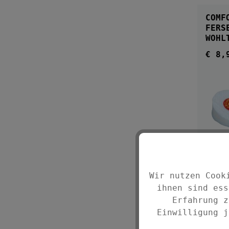
COMF
FERS
WOHL
FERS
€ 8,
Regul
Wir nutzen Cook
DAME
ON AUS PFLANZLICHEN
ihnen sind ess
EXTR
Erfahrung z
Inha
Einwilligung j
(€ 1