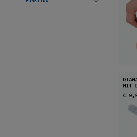
FUNKTION
DIAMA
MIT 
€ 9,
Regul