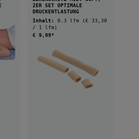
E
2ER SET OPTIMALE
DRUCKENTLASTUNG
Inhalt:
0.3 lfm
(€ 33,30
/ 1 lfm)
€ 9,99*
Regulärer Preis:
DETAILS