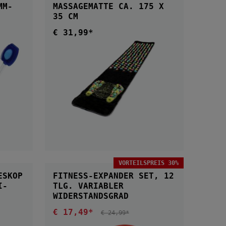
ASSAGEMATTE CA. 175 X 3
5 CM
€ 31,99*
Regulärer Preis:
B
IN DEN WARENKORB
VORTEILSPREIS 30%
ESKOP
FITNESS-EXPANDER SET, 12
I-
TLG. VARIABLER
WIDERSTANDSGRAD
€ 17,49*
Verkaufspreis:
REGULÄRER PREIS:
€ 24,99*