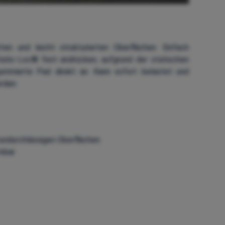
ten und leicht strukturierten Oberflächen. Einfach
tatic-Loc® fest andrücken, aufgrund der statischen
ummierte Pad direkt an. Kann sofort belastet und
erden.
ftundurchlässigen Oberflächen
nbar