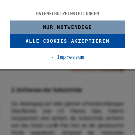
DATENSCHUTZEINSTELLUNGEN
NUR NOTWENDIGE
ALLE COOKIES AKZEPTIEREN
- Impressum
2. Entfernen der Schutzfolie
Zur Anbringung auf allen glatten luftundurchlässigen
Oberflächen (wie z.B. Fliesen, Glas, folierte
Holzplatten) wird einfach die Schutzfolie entfernt
und das Static-Loc® Pad fest an die gewünschte
Stelle angedrückt.
Aufgrund der statischen