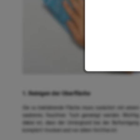
1. Reinigen der Oberfläche
Die zu beklebende Fläche muss zunächst mit einem
sauberen, feuchten Tuch gereinigt werden. Wichtig
dabei ist, dass der Untergrund bei der Befestigung
komplett trocken und vor allem fettfrei ist.