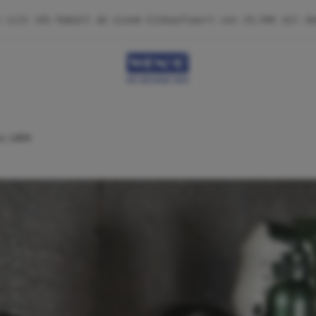
ic-LOC®
statischem Halt für alle glatten Oberflächen.