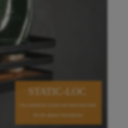
STATIC-LOC
Das praktische System mit statischem Halt
für
alle glatten Oberflächen.