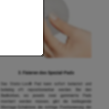
3. Fixieren des Spezial-Pads
Das Static-Loc® Pad kann sofort belastet und
beliebig oft repositionierbar werden. Bei den
Badkörben, wo jeweils zwei gummierte Pads
montiert werden müssen, gibt die beiliegende
Montage-Schablone die richtige Positionierung der