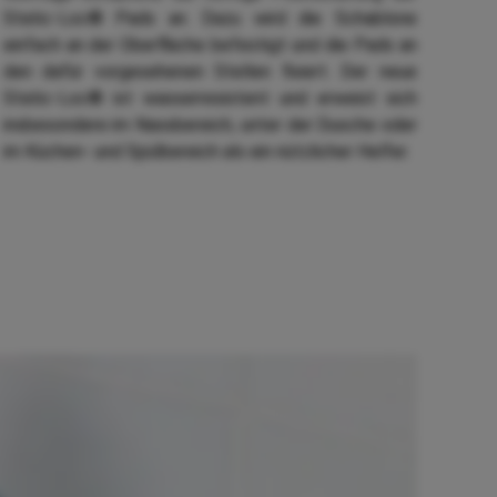
Static-Loc® Pads an.
Dazu wird die Schablone
einfach an der Oberfläche befestigt und die Pads an
den dafür vorgesehenen Stellen fixiert.
Der neue
Static-Loc® ist wasserresistent und erweist sich
insbesondere im Nassbereich, unter der Dusche oder
im Küchen- und Spülbereich als ein nützlicher Helfer.