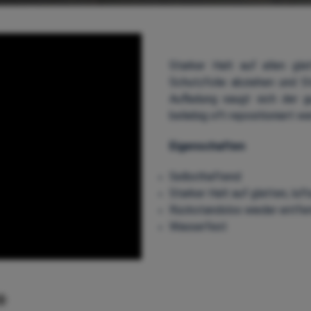
Starker Halt auf allen glat
Schutzfolie abziehen und S
Aufladung saugt sich der g
beliebig oft repositioniert w
Eigenschaften
Selbsthaftend
Starker Halt auf glatten, lu
Rückstandslos wieder entfer
Wasserfest
®