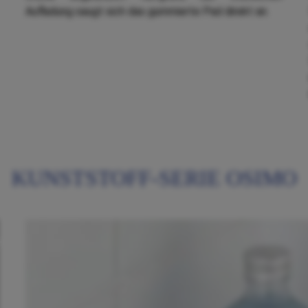
Aufladung saugt sich das gummierte Pad direkt an.
KUNSTSTOFF-SERIE OSIMO