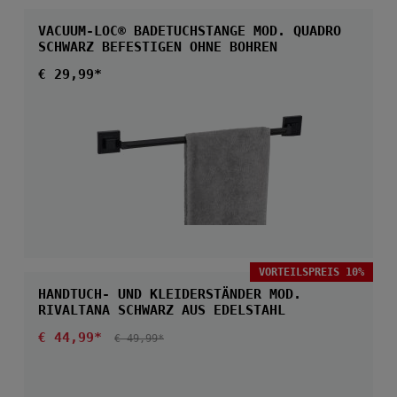
VACUUM-LOC® BADETUCHSTANGE MOD. QUADRO
SCHWARZ BEFESTIGEN OHNE BOHREN
Regulärer Preis:
€ 29,99*
VORTEILSPREIS 10%
HANDTUCH- UND KLEIDERSTÄNDER MOD.
RIVALTANA SCHWARZ AUS EDELSTAHL
Verkaufspreis:
€ 44,99*
REGULÄRER PREIS:
€ 49,99*