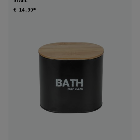
STAHL
Regulärer Preis:
€ 14,99*