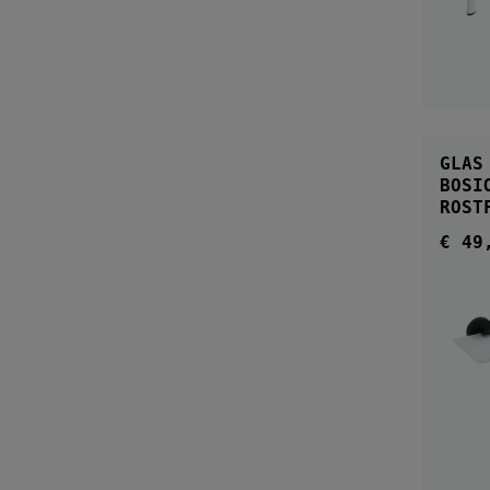
GLAS
BOSI
ROST
€ 49
Regul