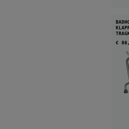
BADH
KLAPPBAR 
TRAG
€ 86
Regul