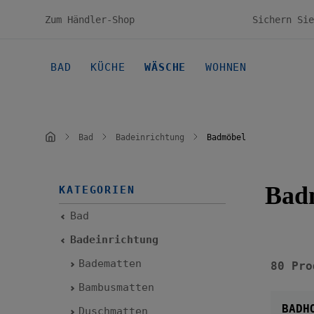
en
Zur Hauptnavigation springen
Zum Händler-Shop
BAD
KÜCHE
WÄSCHE
WOHNEN
Bad
Badeinrichtung
Badmöbel
Bad
KATEGORIEN
Bad
Badeinrichtung
Badematten
80 Pro
Bambusmatten
BADH
Duschmatten