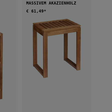
MASSIVEM AKAZIENHOLZ
€ 61,49*
Regulärer Preis:
IN DEN WARENKORB