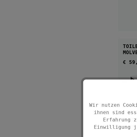
TOIL
€ 59
Regul
Wir nutzen Cook
ihnen sind ess
Erfahrung z
Einwilligung j