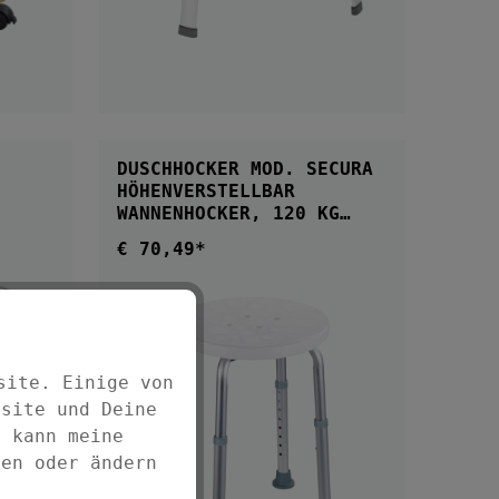
IN DEN WARENKORB
B
DUSCHHOCKER MOD. SECURA
HÖHENVERSTELLBAR
WANNENHOCKER, 120 KG
TRAGKRAFT
€ 70,49*
Regulärer Preis:
site. Einige von
bsite und Deine
d kann meine
fen oder ändern
B