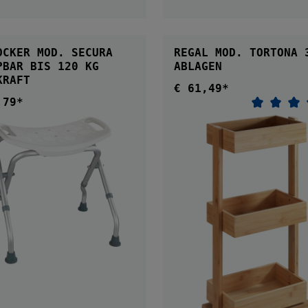
OCKER MOD. SECURA
REGAL MOD. TORTONA 3
BIS 120 KG
ABLAGEN
KRAFT
€ 61,49*
Regulärer Preis:
,79*
ärer Preis:
Durchsch
IN DEN WARENKORB