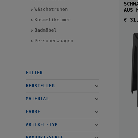
SCHWARZ STABI
Wäschetruhen
AUS 
Kosmetikeimer
€ 31
Regul
Badmöbel
Personenwaagen
FILTER
HERSTELLER
MATERIAL
FARBE
ARTIKEL-TYP
PRODUKT-SERIE