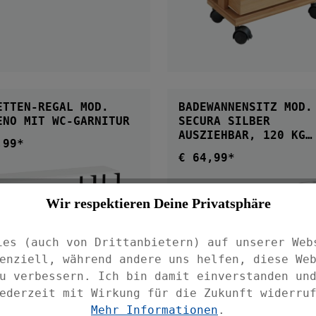
IN DEN WARENKOR
ETTEN-REGAL MOD.
BADEWANNENSITZ MOD.
MOLVENO MIT WC-GARNITUR
SECURA SILBER
AUSZIEHBAR, 120 KG
,99*
ärer Preis:
TRAGKRAFT
€ 64,99*
Regulärer Preis:
Wir respektieren Deine Privatsphäre
ies (auch von Drittanbietern) auf unserer Web
enziell, während andere uns helfen, diese We
u verbessern. Ich bin damit einverstanden un
ederzeit mit Wirkung für die Zukunft widerru
IN DEN WARENKOR
Mehr Informationen
.