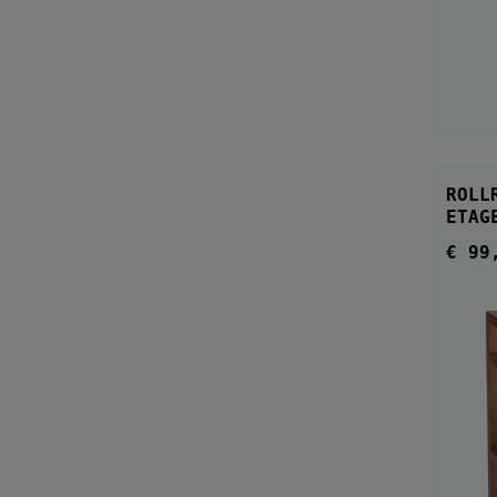
ROLL
€ 99
Regul