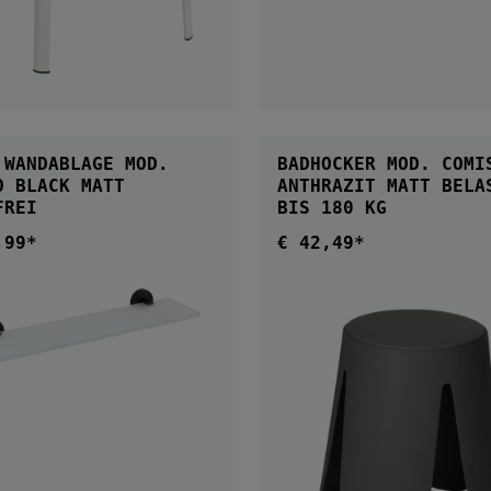
IN DEN WARENKORB
 WANDABLAGE MOD.
BADHOCKER MOD. COMI
O BLACK MATT
ANTHRAZIT MATT BELASTBAR
FREI
BIS 180 KG
,99*
€ 42,49*
ärer Preis:
Regulärer Preis:
IN DEN WARENKORB