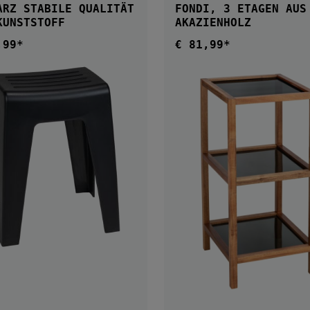
LE QUALITÄT
FONDI, 3 ETAGEN AUS
KUNSTSTOFF
AKAZIENHOLZ
,99*
€ 81,99*
ärer Preis:
Regulärer Preis:
IN DEN WARENKORB