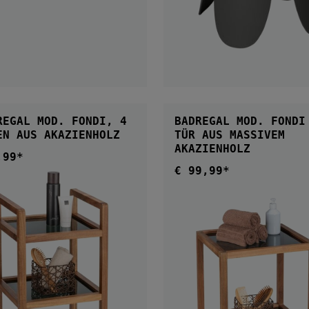
IN DEN WARENKOR
REGAL MOD. FONDI, 4
BADREGAL MOD. FONDI
ETAGEN AUS AKAZIENHOLZ
TÜR AUS MASSIVEM
AKAZIENHOLZ
,99*
ärer Preis:
€ 99,99*
Regulärer Preis: