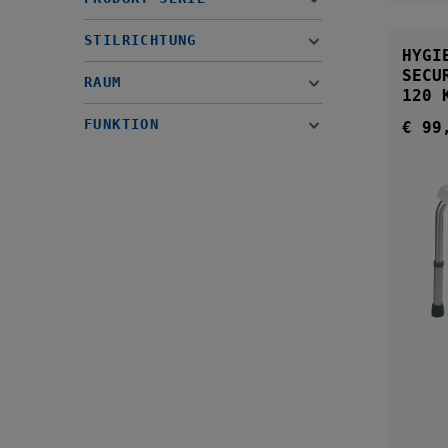
STILRICHTUNG
HYGI
SECU
RAUM
120 
FUNKTION
€ 99
Regul