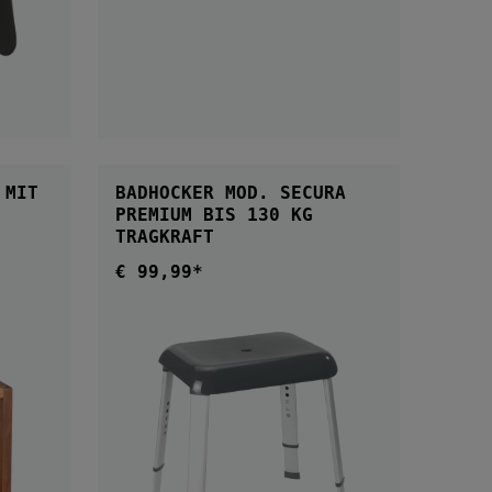
B
 MIT
BADHOCKER MOD. SECURA
PREMIUM BIS 130 KG
TRAGKRAFT
€ 99,99*
Regulärer Preis: