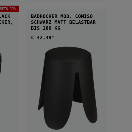
REIS 11%
B
LACK
BADHOCKER MOD. COMISO
SCHWARZ MATT BELASTBAR
BIS 180 KG
€ 42,49*
Regulärer Preis:
S:
B