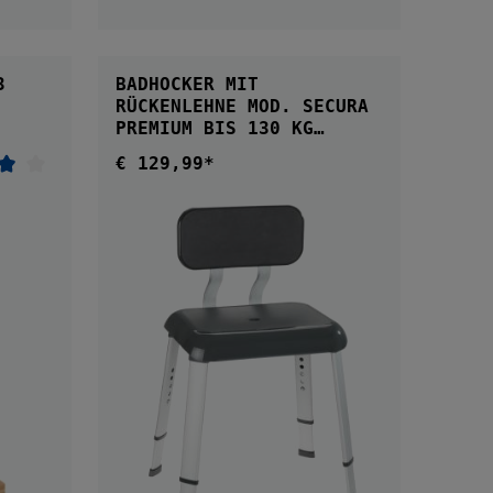
IN DEN WARENKORB
BADHOCKER MIT
RÜCKENLEHNE MOD. SECURA
PREMIUM BIS 130 KG
TRAGKRAFT
€ 129,99*
Regulärer Preis:
nittliche Bewertung von 4 von 5 Sternen