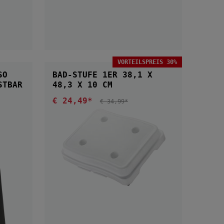
VORTEILSPREIS 30%
SO
BAD-STUFE 1ER 38,1 X
48,3 X 10 CM
€ 24,49*
Verkaufspreis:
REGULÄRER PREIS:
€ 34,99*
IN DEN WARENKORB