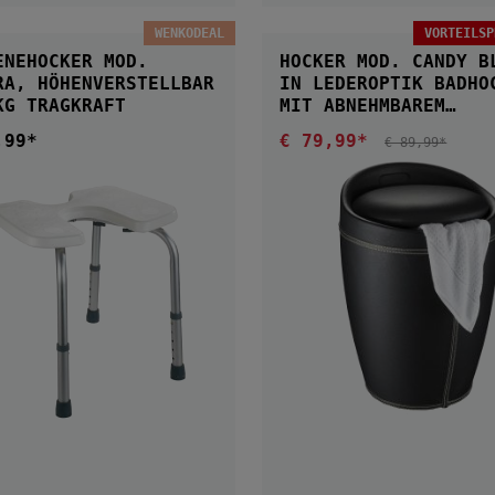
WENKODEAL
VORTEILSP
IN DEN WARENKOR
ENEHOCKER MOD.
HOCKER MOD. CANDY B
RA, HÖHENVERSTELLBAR
IN LEDEROPTIK BADHOCKER,
KG TRAGKRAFT
MIT ABNEHMBAREM
WÄSCHESACK
,99*
€ 79,99*
ärer Preis:
Verkaufspreis:
REGULÄRER PREI
€ 89,99*
IN DEN WARENKOR
IN DEN WARENKORB