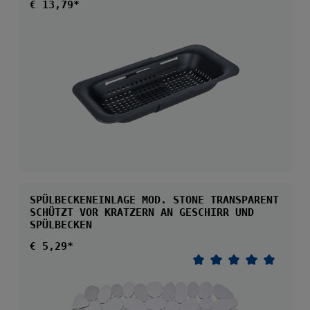
Regulärer Preis:
€ 13,79*
SPÜLBECKENEINLAGE MOD. STONE TRANSPARENT
SCHÜTZT VOR KRATZERN AN GESCHIRR UND
SPÜLBECKEN
Regulärer Preis:
€ 5,29*
Durchschnittliche 