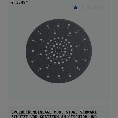
Regulärer Preis:
€ 3,49*
Durchschnittliche 
SPÜLBECKENEINLAGE MOD. STONE SCHWARZ
SCHÜTZT VOR KRATZERN AN GESCHIRR UND