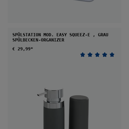
SPÜLSTATION MOD. EASY SQUEEZ-E , GRAU
SPÜLBECKEN-ORGANIZER
Regulärer Preis:
€ 29,99*
Durchschnittliche 