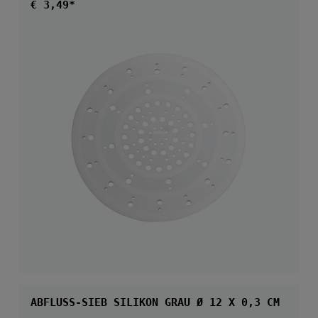
Regulärer Preis:
€ 3,49*
ABFLUSS-SIEB SILIKON GRAU Ø 12 X 0,3 CM