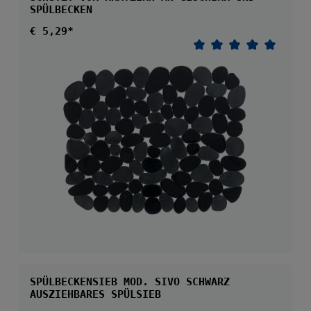
SPÜLBECKEN
Regulärer Preis:
€ 5,29*
Durchschnittliche 
SPÜLBECKENSIEB MOD. SIVO SCHWARZ
AUSZIEHBARES SPÜLSIEB