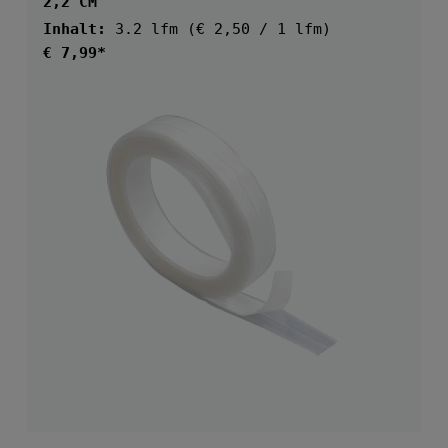
2,2 CM
Inhalt:
3.2 lfm
(€ 2,50 / 1 lfm)
Regulärer Preis:
€ 7,99*