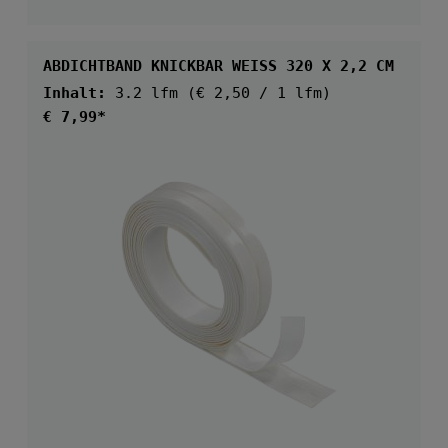
ABDICHTBAND KNICKBAR WEISS 320 X 2,2 CM
Inhalt:
3.2 lfm
(€ 2,50 / 1 lfm)
Regulärer Preis:
€ 7,99*