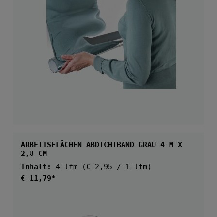
ARBEITSFLÄCHEN ABDICHTBAND GRAU 4 M X
2,8 CM
Inhalt:
4 lfm
(€ 2,95 / 1 lfm)
Regulärer Preis:
€ 11,79*