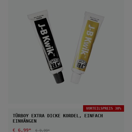
VORTEILSPREIS 30%
TÜRBOY EXTRA DICKE KORDEL, EINFACH
EINHÄNGEN
Verkaufspreis:
€ 6,99*
REGULÄRER PREIS:
€ 9,99*