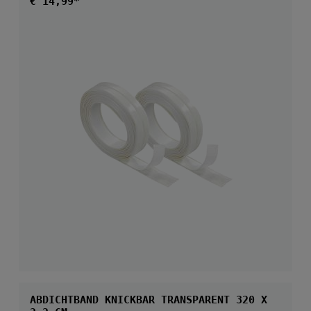
Regulärer Preis:
€ 14,99*
ABDICHTBAND KNICKBAR TRANSPARENT 320 X