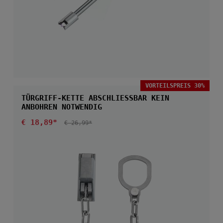
VORTEILSPREIS 30%
TÜRGRIFF-KETTE ABSCHLIESSBAR KEIN A
NBOHREN NOTWENDIG
Verkaufspreis:
€ 18,89*
REGULÄRER PREIS:
€ 26,99*