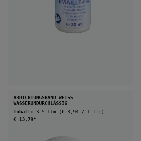
ABDICHTUNGSBAND WEISS
WASSERUNDURCHLÄSSIG
Inhalt:
3.5 lfm
(€ 3,94 / 1 lfm)
Regulärer Preis:
€ 13,79*