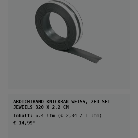
ABDICHTBAND KNICKBAR WEISS, 2ER SET
JEWEILS 320 X 2,2 CM
Inhalt:
6.4 lfm
(€ 2,34 / 1 lfm)
Regulärer Preis:
€ 14,99*